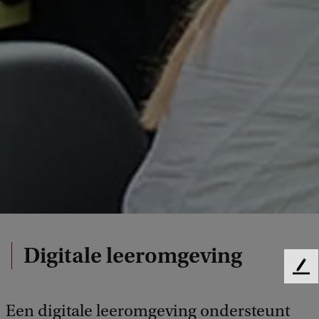
Digitale leeromgeving
F
e
e
Een digitale leeromgeving ondersteunt