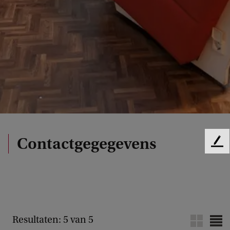
Contactgegegevens
F
e
e
d
b
a
c
Resultaten: 5 van 5
k