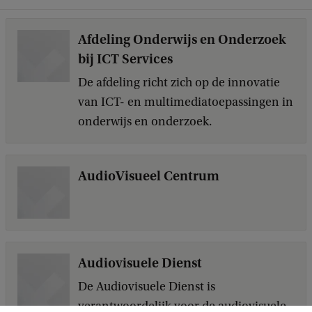
Afdeling Onderwijs en Onderzoek
bij ICT Services
De afdeling richt zich op de innovatie
van ICT- en multimediatoepassingen in
onderwijs en onderzoek.
AudioVisueel Centrum
Audiovisuele Dienst
De Audiovisuele Dienst is
verantwoordelijk voor de audiovisuele