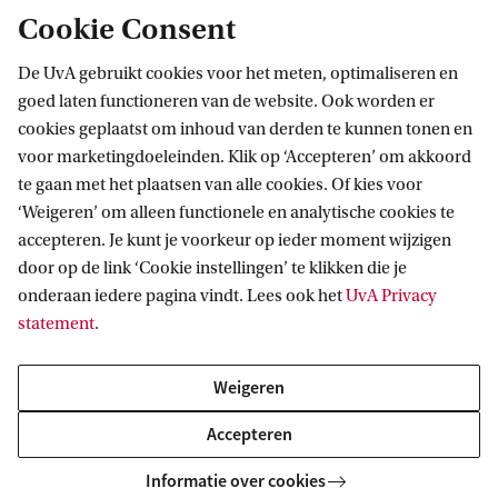
voorzieningen in (bijna) alle college-
Cookie Consent
en werkgroepzalen.
De UvA gebruikt cookies voor het meten, optimaliseren en
goed laten functioneren van de website. Ook worden er
cookies geplaatst om inhoud van derden te kunnen tonen en
Facultaire ondersteuning ICT in
voor marketingdoeleinden. Klik op ‘Accepteren’ om akkoord
onderwijs en onderzoek
te gaan met het plaatsen van alle cookies. Of kies voor
ICT in het onderwijs wordt door elke
‘Weigeren’ om alleen functionele en analytische cookies te
faculteit op een eigen manier
accepteren. Je kunt je voorkeur op ieder moment wijzigen
door op de link ‘Cookie instellingen’ te klikken die je
georganiseerd. Faculteiten hebben een
onderaan iedere pagina vindt. Lees ook het
UvA Privacy
of meer personen die zich met dit
statement
.
onderwerp bezig houden. Tevens speelt
de UB een belangrijke rol in ICT ten
Weigeren
behoeve van onderwijs en onderzoek.
Accepteren
ICT Expertloket
Informatie over cookies